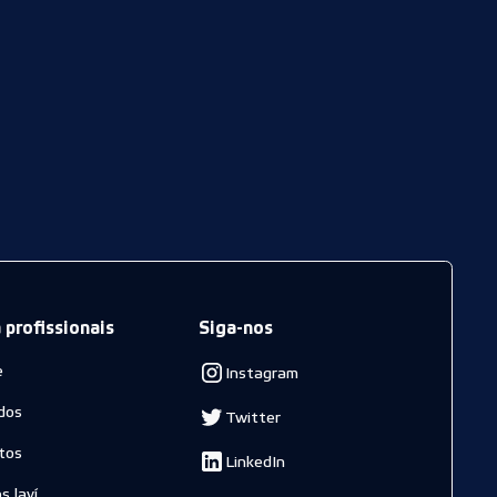
 profissionais
Siga-nos
e
Instagram
dos
Twitter
tos
LinkedIn
s laví