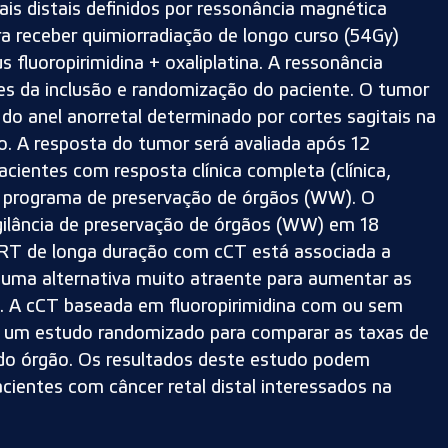
is distais definidos por ressonância magnética
 receber quimiorradiação de longo curso (54Gy)
 fluoropirimidina + oxaliplatina. A ressonância
es da inclusão e randomização do paciente. O tumor
do anel anorretal determinado por cortes sagitais na
o. A resposta do tumor será avaliada após 12
cientes com resposta clínica completa (clínica,
um programa de preservação de órgãos (WW). O
igilância de preservação de órgãos (WW) em 18
RT de longa duração com cCT está associada a
 uma alternativa muito atraente para aumentar as
s. A cCT baseada em fluoropirimidina com ou sem
de um estudo randomizado para comparar as taxas de
o do órgão. Os resultados deste estudo podem
pacientes com câncer retal distal interessados na